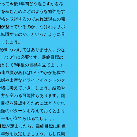
かって今後1年間どう過ごすかを考
アを積むためにどのような勉強をす
資格を取得するのであれば現在の職
制が整っているのか、なければサポ
に転職するのか、といったように具
きましょう。
標が叶うわけではありません。少な
として3年は必要です。最終目標の
標として3年後の目標を立てましょ
の達成度があればいいのかが把握で
結婚や出産などライフイベントのタ
一緒に考えていきましょう。結婚や
き方が変わる可能性もあります。働
も目標を達成するためにはどうすれ
種類のパターンを考えておくとより
ュールが立てられるでしょう。
目標が定まったら、最終目標に到達
る年数を設定しましょう。もし長期