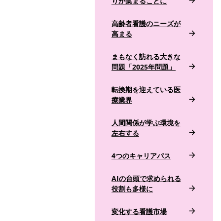
りが集まることに
高齢者看護のニーズが
高まる
まもなく訪れる大きな
問題「2025年問題」
転換期を迎えている医
療業界
人間関係が学ぶ環境を
左右する
4つのキャリアパス
AIの台頭で求められる
役割も多様に
変化する看護市場