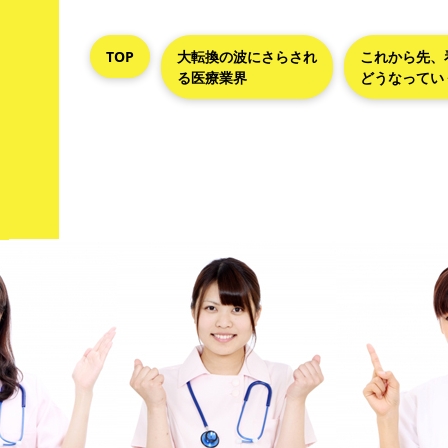
TOP
大転換の波にさらされ
これから先、
る医療業界
どうなってい