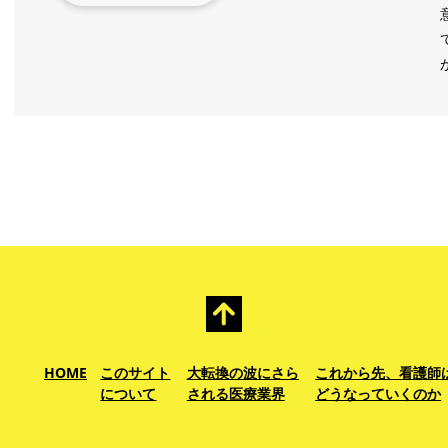
HOME
このサイト
大転換の波にさら
これから先、看護師
について
される医療業界
どうなっていくのか