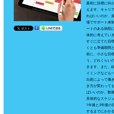
最初に目標に向
えます。キャリ
ればいいのか、
場でサポート体
ートのある病院
体的に考えてい
すぐに立てた目
くとも準備期間
前に、小さな目
う。どれくらい
きます。また、
イミングなども
出産によって働
き方が変わって
ばいいのか、数
具体的なスケジ
1年後と3年後の
するまでにかか